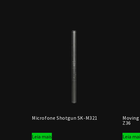
Microfone Shotgun SK-M321
Moving
Z36
Leia mais
Leia ma