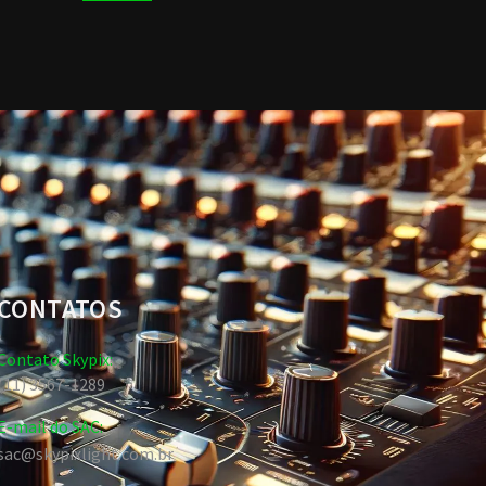
CONTATOS
Contato Skypix:
(11) 3567-1289
E-mail do SAC:
sac@skypixlight.com.br