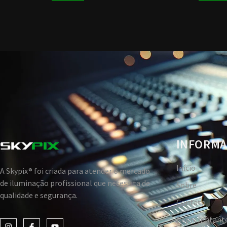
INFORMA
Início
A Skypix® foi criada para atender o mercado
de iluminação profissional que necessita de
Sobre
qualidade e segurança.
Contato
Representant