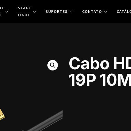
ÃO
STAGE
SUPORTES
CONTATO
CATÁL
AL
LIGHT
Cabo HD
19P 10