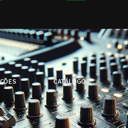
ÇÕES
CATÁLOGO
Aúdio
Iluminação Industrial
Stage Light
es