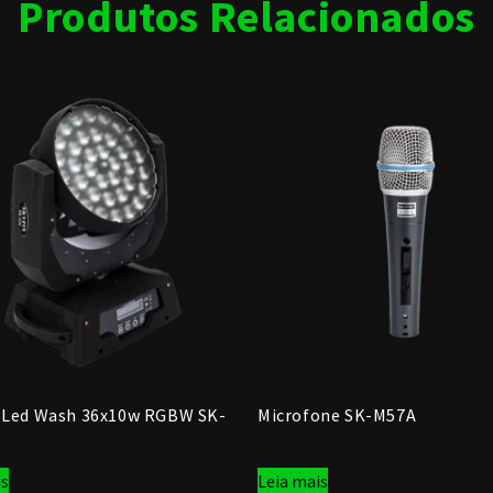
Produtos Relacionados
 Led Wash 36x10w RGBW SK-
Microfone SK-M57A
is
Leia mais