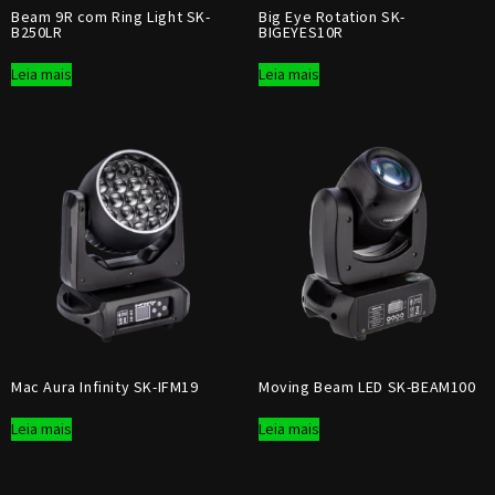
Beam 9R com Ring Light SK-
Big Eye Rotation SK-
B250LR
BIGEYES10R
Leia mais
Leia mais
Mac Aura Infinity SK-IFM19
Moving Beam LED SK-BEAM100
Leia mais
Leia mais