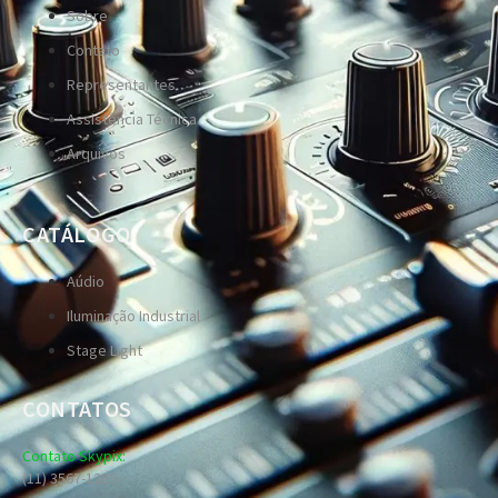
Sobre
Contato
Representantes
Assistência Técnica
Arquivos
CATÁLOGO
Aúdio
Iluminação Industrial
Stage Light
CONTATOS
Contato Skypix:
(11) 3567-1289