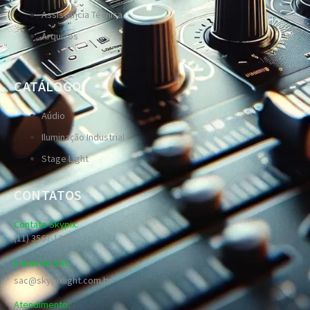
Assistência Técnica
Arquivos
CATÁLOGO
Aúdio
Iluminação Industrial
Stage Light
CONTATOS
Contato Skypix:
(11) 3567-1289
E-mail do SAC:
sac@skypixlight.com.br
Atendimento: