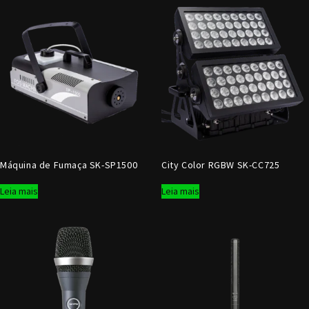
Máquina de Fumaça SK-SP1500
City Color RGBW SK-CC725
Leia mais
Leia mais