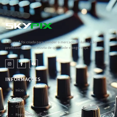
A Skypix® foi criada para atender o mercado de iluminação
profissional que necessita de qualidade e segurança.
INFORMAÇÕES
Início
Sobre
Contato
Representantes