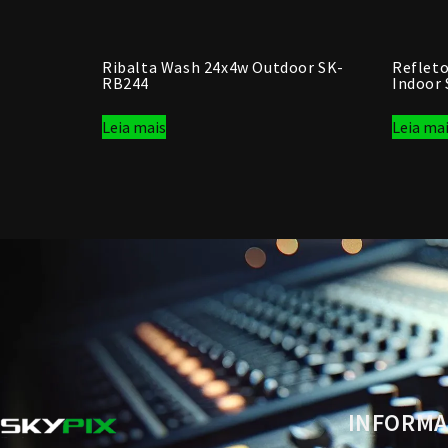
Ribalta Wash 24x4w Outdoor SK-
Reflet
RB244
Indoor
Leia mais
Leia ma
INFORMA