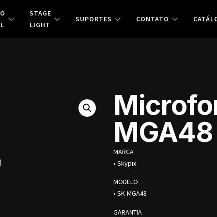
ÃO
STAGE
SUPORTES
CONTATO
CATÁL
AL
LIGHT
Microfo
MGA48
MARCA
• Skypix
MODELO
• SK-MGA48
GARANTIA