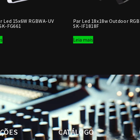
or Led 15x6W RGBWA-UV
Par Led 18x18w Outdoor RG
 SK-FG661
SK-IF1818F
is
Leia mais
ÇÕES
CATÁLOGO