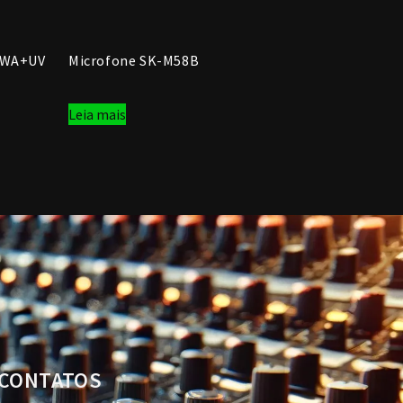
BWA+UV
Microfone SK-M58B
Leia mais
CONTATOS