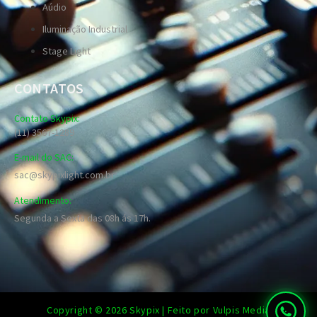
Aúdio
Iluminação Industrial
Stage Light
CONTATOS
Contato Skypix:
(11) 3567-1289
E-mail do SAC:
sac@skypixlight.com.br
Atendimento:
Segunda a Sexta das 08h ás 17h.
Copyright © 2026 Skypix | Feito por Vulpis Media