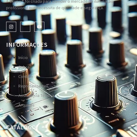
A Skypix® foi criada para atender o mercado de iluminação
profissional que necessita de qualidade e segurança.
INFORMAÇÕES
Início
Sobre
Contato
Representantes
Assistência Técnica
Arquivos
CATÁLOGO