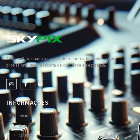
A Skypix® foi criada para atender o mercado de iluminação
profissional que necessita de qualidade e segurança.
INFORMAÇÕES
Início
Sobre
Contato