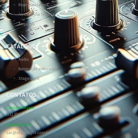
Representantes
Assistência Técnica
Arquivos
CATÁLOGO
Aúdio
Iluminação Industrial
Stage Light
CONTATOS
Contato Skypix:
(11) 3567-1289
E-mail do SAC:
sac@skypixlight.com.br