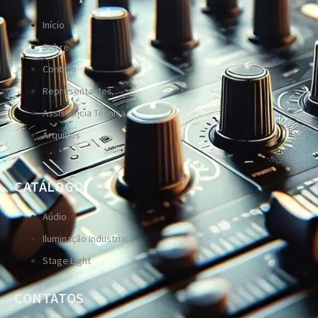
Início
Sobre
Contato
Representantes
Assistência Técnica
Arquivos
CATÁLOGO
Aúdio
Iluminação Industrial
Stage Light
CONTATOS