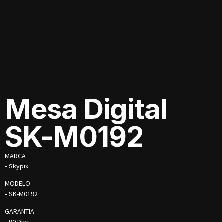
Mesa Digital
SK-M0192
MARCA
• Skypix
MODELO
• SK-M0192
GARANTIA
• 90 Dias