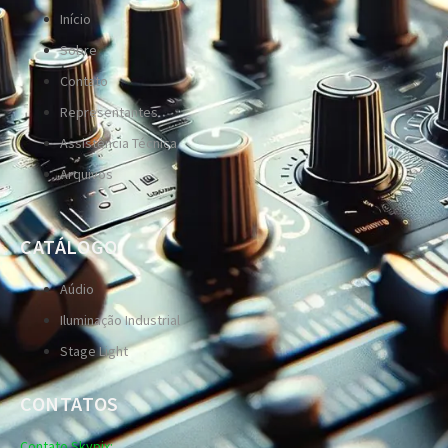
Início
Sobre
Contato
Representantes
Assistência Técnica
Arquivos
CATÁLOGO
Aúdio
Iluminação Industrial
Stage Light
CONTATOS
Contato Skypix: