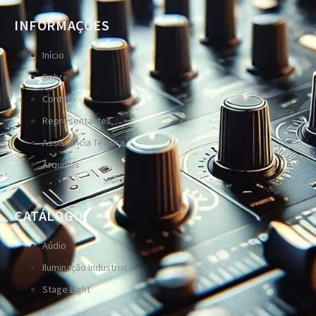
INFORMAÇÕES
Início
Sobre
Contato
Representantes
Assistência Técnica
Arquivos
CATÁLOGO
Aúdio
Iluminação Industrial
Stage Light