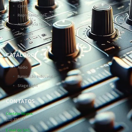
Contato
Representantes
Assistência Técnica
Arquivos
CATÁLOGO
Aúdio
Iluminação Industrial
Stage Light
CONTATOS
Contato Skypix:
(11) 3567-1289
E-mail do SAC: