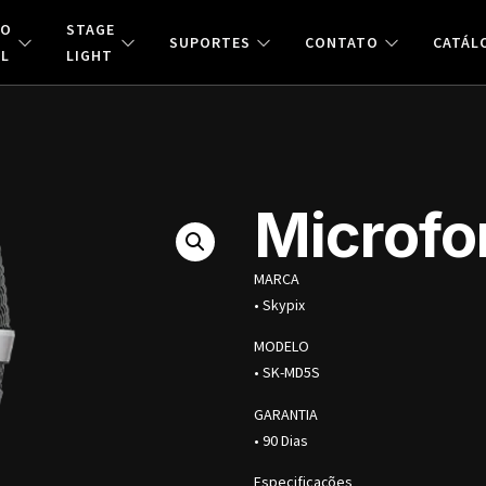
ÃO
STAGE
SUPORTES
CONTATO
CATÁL
AL
LIGHT
Microf
MARCA
• Skypix
MODELO
• SK-MD5S
GARANTIA
• 90 Dias
Especificações