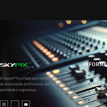
INFORMA
Início
A Skypix® foi criada para atender o mercado
Sobre
de iluminação profissional que necessita de
qualidade e segurança.
Contato
Represe