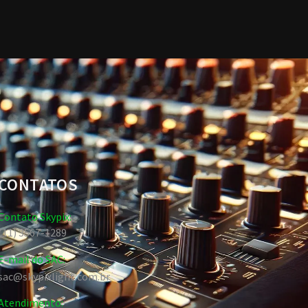
CONTATOS
Contato Skypix:
(11) 3567-1289
E-mail do SAC:
sac@skypixlight.com.br
Atendimento: