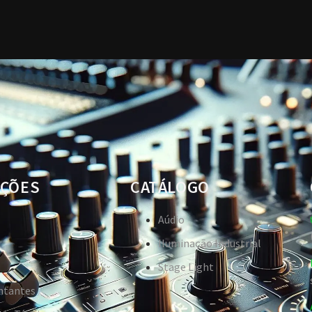
ÇÕES
CATÁLOGO
Aúdio
Iluminação Industrial
Stage Light
ntantes