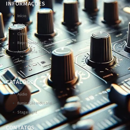
INFORMAÇÕES
Início
Sobre
Contato
Representantes
Assistência Técnica
Arquivos
CATÁLOGO
Aúdio
Iluminação Industrial
Stage Light
CONTATOS