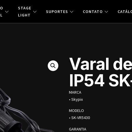
ÃO
STAGE
SUPORTES
CONTATO
CATÁL
AL
LIGHT
Varal d
IP54 S
MARCA
• Skypix
MODELO
• SK-VR5430
GARANTIA