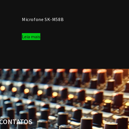
Microfone SK-M58B
Leia mais
CONTATOS