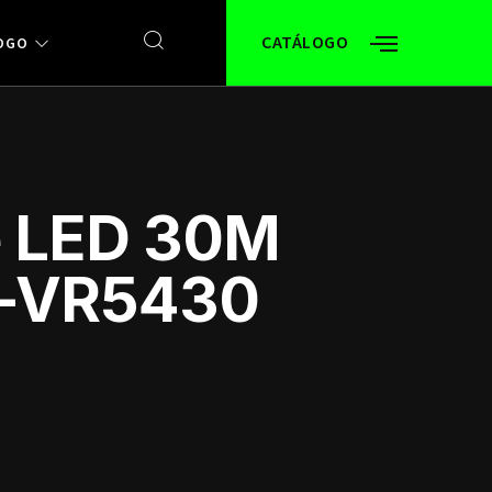
CATÁLOGO
OGO
e LED 30M
K-VR5430