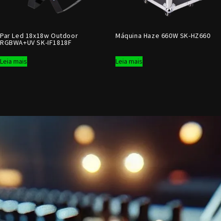
Par Led 18x18w Outdoor
Máquina Haze 660W SK-HZ660
RGBWA+UV SK-IF1818F
Leia mais
Leia mais