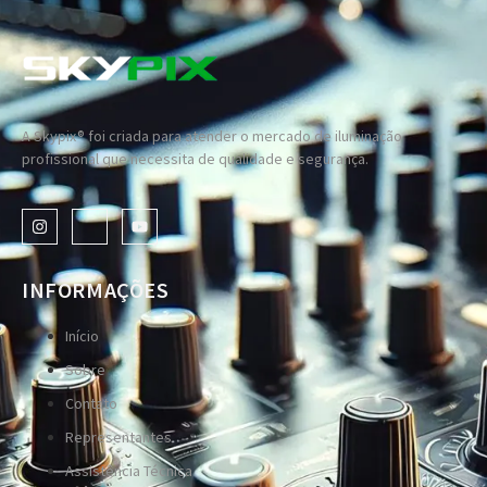
A Skypix® foi criada para atender o mercado de iluminação
profissional que necessita de qualidade e segurança.
INFORMAÇÕES
Início
Sobre
Contato
Representantes
Assistência Técnica