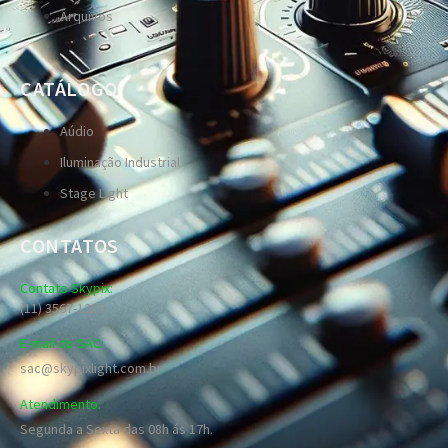
Arquivos
CATÁLOGO
Aúdio
Iluminação Industrial
Stage Light
CONTATOS
Contato Skypix:
(11) 3567-1289
E-mail do SAC:
sac@skypixlight.com.br
Atendimento:
Segunda a Sexta das 08h ás 17h.