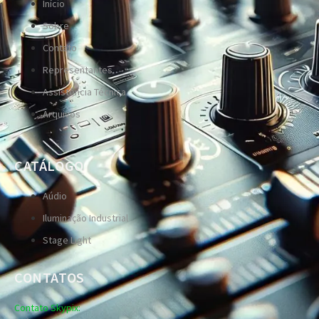
Início
Sobre
Contato
Representantes
Assistência Técnica
Arquivos
CATÁLOGO
Aúdio
Iluminação Industrial
Stage Light
CONTATOS
Contato Skypix: