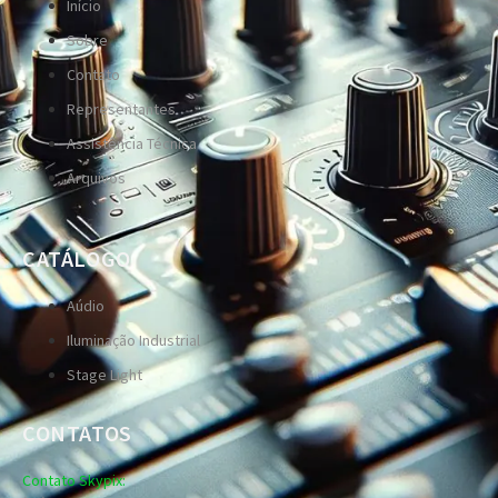
Início
Sobre
Contato
Representantes
Assistência Técnica
Arquivos
CATÁLOGO
Aúdio
Iluminação Industrial
Stage Light
CONTATOS
Contato Skypix: