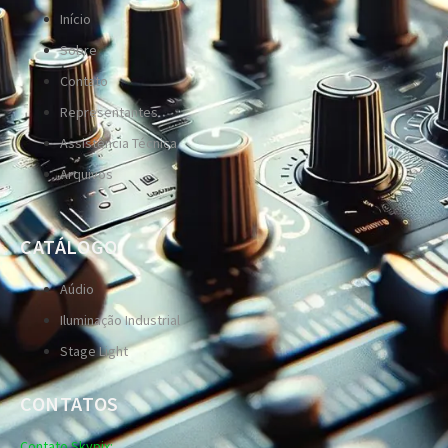
Início
Sobre
Contato
Representantes
Assistência Técnica
Arquivos
CATÁLOGO
Aúdio
Iluminação Industrial
Stage Light
CONTATOS
Contato Skypix: