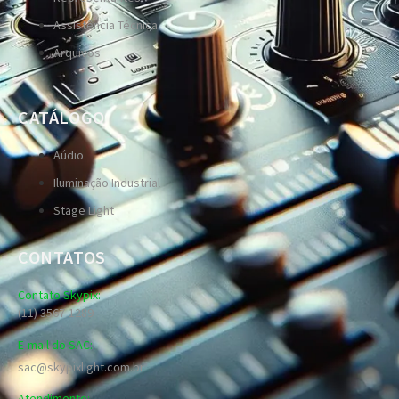
Assistência Técnica
Arquivos
CATÁLOGO
Aúdio
Iluminação Industrial
Stage Light
CONTATOS
Contato Skypix:
(11) 3567-1289
E-mail do SAC:
sac@skypixlight.com.br
Atendimento: