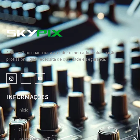
A Skypix® foi criada para atender o mercado de iluminação
profissional que necessita de qualidade e segurança.
INFORMAÇÕES
Início
Sobre
Contato
Representantes