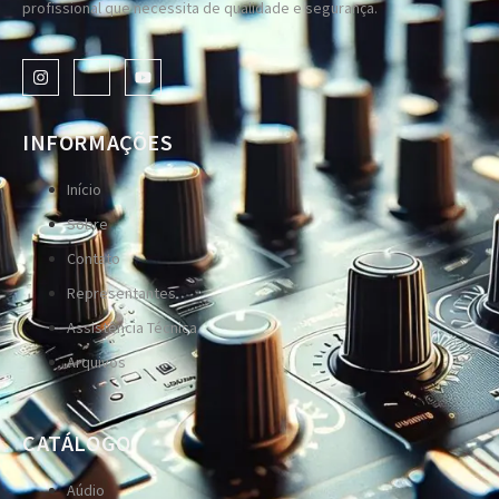
profissional que necessita de qualidade e segurança.
INFORMAÇÕES
Início
Sobre
Contato
Representantes
Assistência Técnica
Arquivos
CATÁLOGO
Aúdio