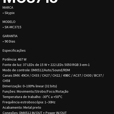
MARCA
• Skypix
MODELO
• SK-MC3715
GARANTIA
• 90 Dias
Especificações
Potência: 467 W
Fonte de luz: 37 LEDs de 15 W + 222 LEDs 5050 RGB 3-em-1
Modo de controle: DMX512/Auto/Sound/RDM
Canais DMX: 49CH / CH33 / CH27 / CH22 / 49BC / AC37 / CH30 / BC37 /
CH58
Dimerização: 0–100% linear (32 bits)
Funções: Movimento/Strobo/Foco/Rotação
Temperatura de trabalho: -30°C a +50°C
Frequência estroboscópia: 1–30Hz
Acabamento: Metal preto
Conexões: DMX512 IN/OUT + Power IN/OUT