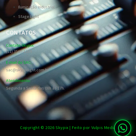
Iluminação Industrial
Stage Light
CONTATOS
Contato Skypix:
(11) 3567-1289
E-mail do SAC:
sac@skypixlight.com.br
Atendimento:
Segunda a Sexta das 08h ás 17h.
Copyright © 2026 Skypix | Feito por Vulpis Media