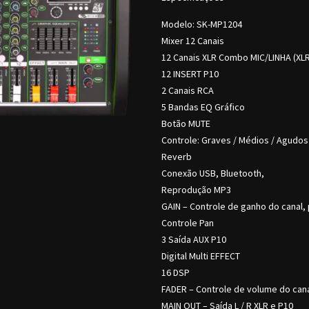
Modelo: SK-MP1204
Mixer 12 Canais
12 Canais XLR Combo MIC/LINHA (XLR
12 INSERT P10
2 Canais RCA
5 Bandas EQ Gráfico
Botão MUTE
Controle: Graves / Médios / Agudos
Reverb
Conexão USB, Bluetooth,
Reprodução MP3
GAIN – Controle de ganho do canal, p
Controle Pan
3 Saída AUX P10
Digital Multi EFFECT
16 DSP
FADER – Controle de volume do can
MAIN OUT – Saída L / R XLR e P10