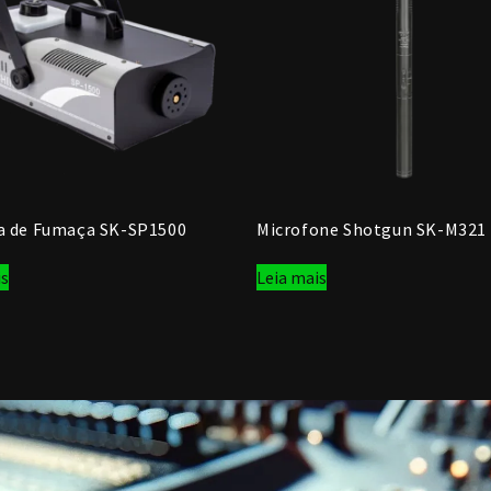
a de Fumaça SK-SP1500
Microfone Shotgun SK-M321
is
Leia mais