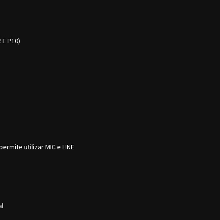
 E P10)
ermite utilizar MIC e LINE
al