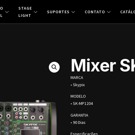
ÃO
STAGE
SUPORTES
CONTATO
CATÁL
AL
LIGHT
Mixer 
MARCA
• Skypix
MODELO
• SK-MP1204
GARANTIA
• 90 Dias
Especificações