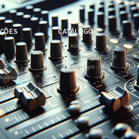
ÇÕES
CATÁLOGO
Aúdio
Iluminação Industrial
Stage Light
ntantes
cia Técnica