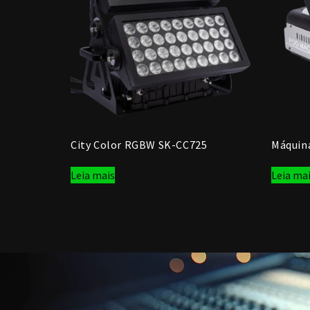
City Color RGBW SK-CC725
Máquin
Leia mais
Leia ma