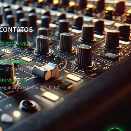
CONTATOS
Contato Skypix:
(11) 3567-1289
E-mail do SAC:
sac@skypixlight.com.br
Atendimento:
Segunda a Sexta das 08h ás 17h.