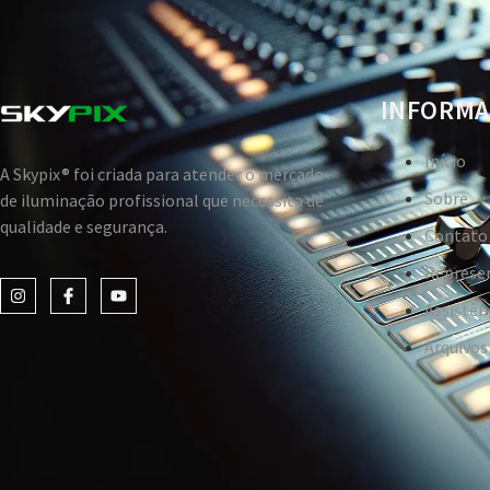
INFORMA
Início
A Skypix® foi criada para atender o mercado
Sobre
de iluminação profissional que necessita de
qualidade e segurança.
Contato
Represe
Assistên
Arquivos