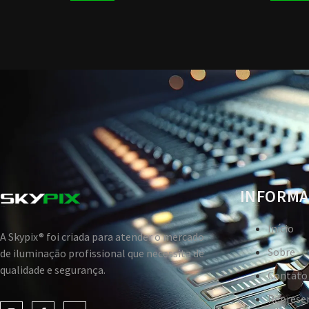
INFORMA
Início
A Skypix® foi criada para atender o mercado
Sobre
de iluminação profissional que necessita de
qualidade e segurança.
Contato
Represe