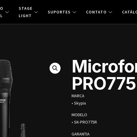
ÃO
STAGE
SUPORTES
CONTATO
CATÁL
AL
LIGHT
Microfo
PRO775
MARCA
• Skypix
MODELO
• SK-PRO775R
GARANTIA