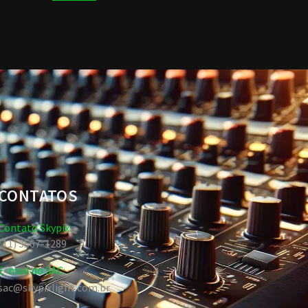
CONTATOS
Contato Skypix:
(11) 3567-1289
E-mail do SAC:
sac@skypixlight.com.br