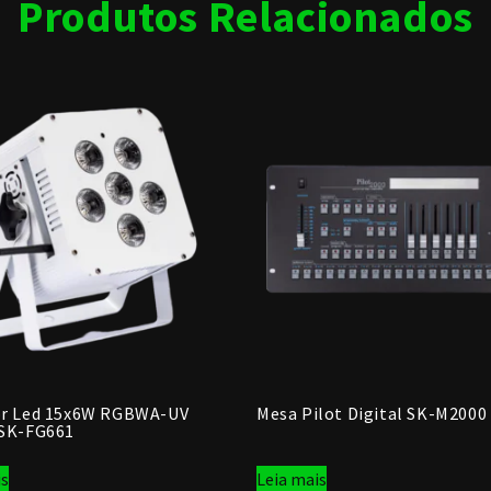
Produtos Relacionados
or Led 15x6W RGBWA-UV
Mesa Pilot Digital SK-M2000
 SK-FG661
is
Leia mais