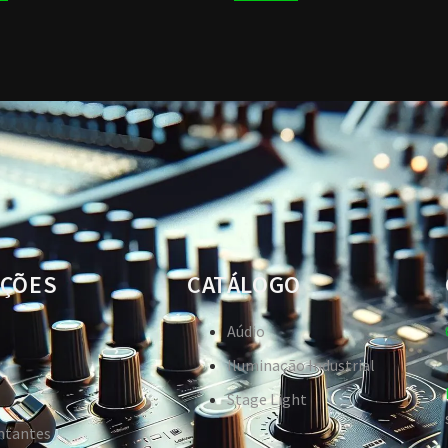
ÇÕES
CATÁLOGO
Aúdio
Iluminação Industrial
Stage Light
ntantes