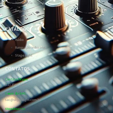
Assistência Técnica
Arquivos
CATÁLOGO
Aúdio
Iluminação Industrial
Stage Light
CONTATOS
Contato Skypix:
(11) 3567-1289
E-mail do SAC:
sac@skypixlight.com.br
Atendimento: