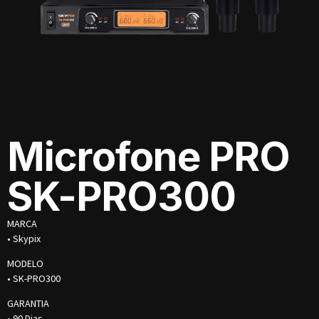
Microfone PRO
SK-PRO300
MARCA
• Skypix
MODELO
• SK-PRO300
GARANTIA
• 90 Dias