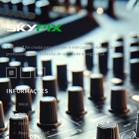
A Skypix® foi criada para atender o mercado de iluminação
profissional que necessita de qualidade e segurança.
INFORMAÇÕES
Início
Sobre
Contato
Representantes