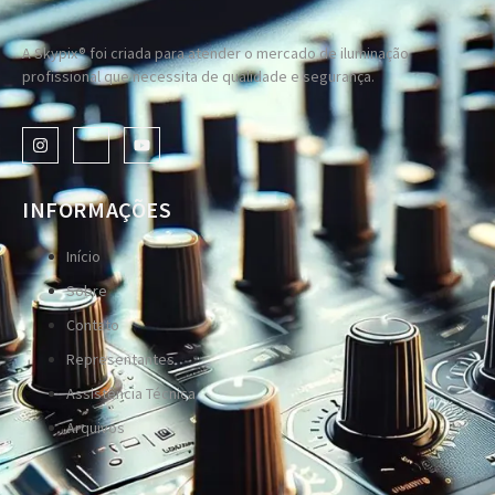
A Skypix® foi criada para atender o mercado de iluminação
profissional que necessita de qualidade e segurança.
INFORMAÇÕES
Início
Sobre
Contato
Representantes
Assistência Técnica
Arquivos