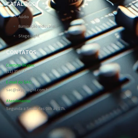
CATÁLOGO
Aúdio
Iluminação Industrial
Stage Light
CONTATOS
Contato Skypix:
(11) 3567-1289
E-mail do SAC:
sac@skypixlight.com.br
Atendimento:
Segunda a Sexta das 08h ás 17h.