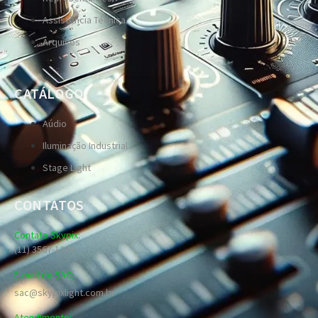
Assistência Técnica
Arquivos
CATÁLOGO
Aúdio
Iluminação Industrial
Stage Light
CONTATOS
Contato Skypix:
(11) 3567-1289
E-mail do SAC:
sac@skypixlight.com.br
Atendimento: