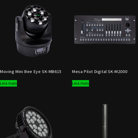
Moving Mini Bee Eye SK-MB615
Mesa Pilot Digital SK-M2000
Leia mais
Leia mais