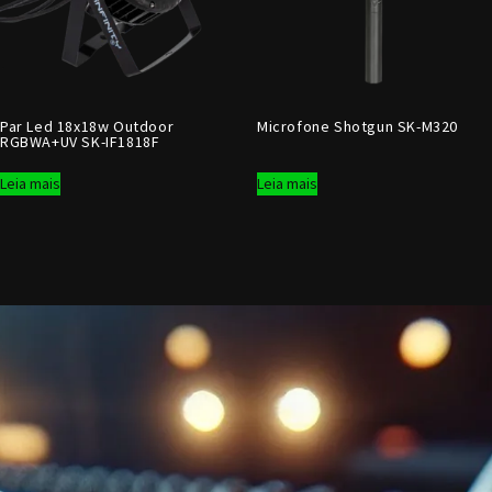
Par Led 18x18w Outdoor
Microfone Shotgun SK-M320
RGBWA+UV SK-IF1818F
Leia mais
Leia mais