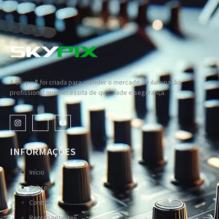
A Skypix® foi criada para atender o mercado de iluminação
profissional que necessita de qualidade e segurança.
INFORMAÇÕES
Início
Sobre
Contato
Representantes