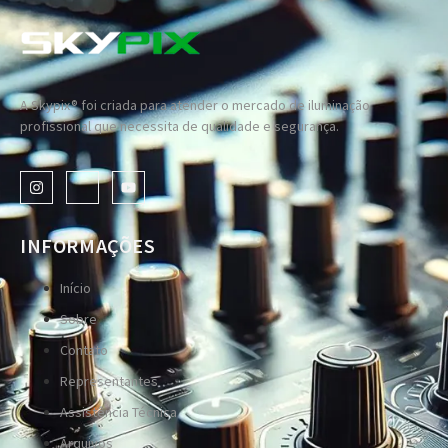
A Skypix® foi criada para atender o mercado de iluminação
profissional que necessita de qualidade e segurança.
INFORMAÇÕES
Início
Sobre
Contato
Representantes
Assistência Técnica
Arquivos