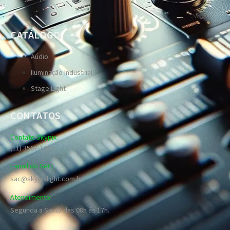
CATÁLOGO
Aúdio
Iluminação Industrial
Stage Light
CONTATOS
Contato Skypix:
(11) 3567-1289
E-mail do SAC:
sac@skypixlight.com.br
Atendimento:
Segunda a Sexta das 08h ás 17h.