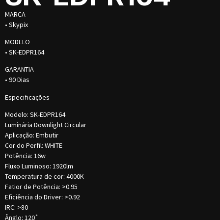
MARCA
• Skypix
MODELO
• SK-EDPR164
GARANTIA
• 90 Dias
Especificações
Modelo: SK-EDPR164
Luminária Downlight Circular
Aplicação: Embutir
Cor do Perfil: WHITE
Potência: 16w
Fluxo Luminoso: 1920lm
Temperatura de cor: 4000K
Fatior de Potência: >0.95
Eficiência do Driver: >0.92
IRC: >80
Ânglo: 120˚