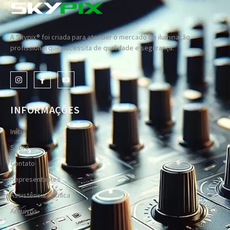
A Skypix® foi criada para atender o mercado de iluminação
profissional que necessita de qualidade e segurança.
INFORMAÇÕES
Início
Sobre
Contato
Representantes
Assistência Técnica
Arquivos