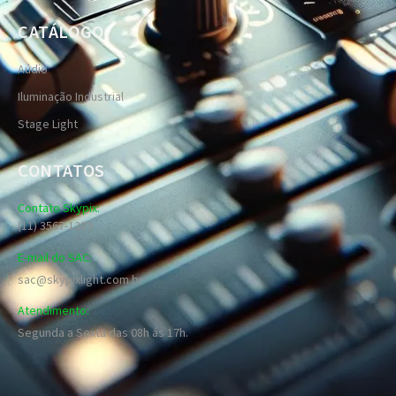
CATÁLOGO
Aúdio
Iluminação Industrial
Stage Light
CONTATOS
Contato Skypix:
(11) 3567-1289
E-mail do SAC:
sac@skypixlight.com.br
Atendimento:
Segunda a Sexta das 08h ás 17h.