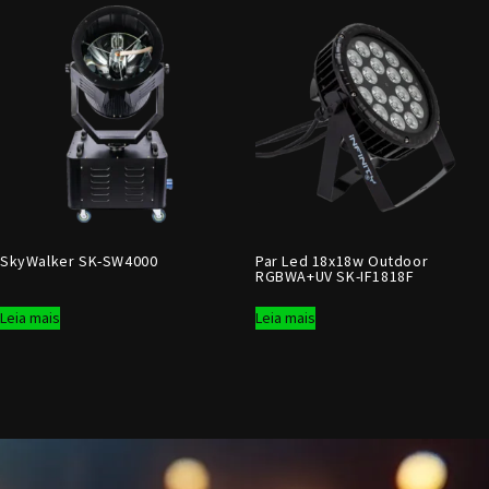
SkyWalker SK-SW4000
Par Led 18x18w Outdoor
RGBWA+UV SK-IF1818F
Leia mais
Leia mais