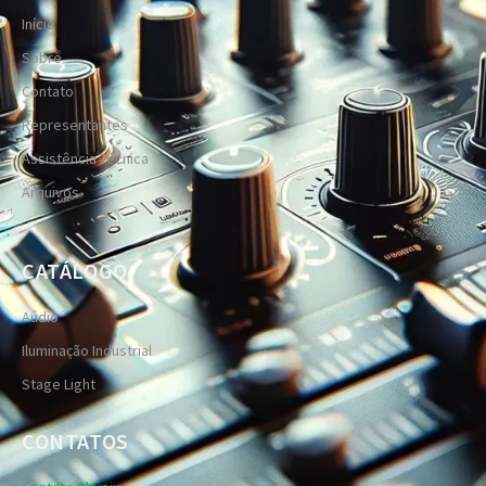
Início
Sobre
Contato
Representantes
Assistência Técnica
Arquivos
CATÁLOGO
Aúdio
Iluminação Industrial
Stage Light
CONTATOS