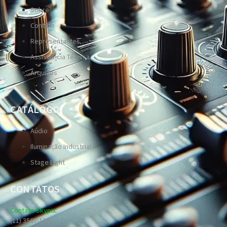
Sobre
Contato
Representantes
Assistência Técnica
Arquivos
CATÁLOGO
Aúdio
Iluminação Industrial
Stage Light
CONTATOS
Contato Skypix:
(11) 3567-1289