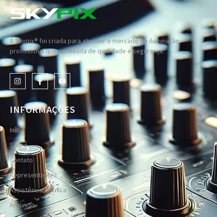
A Skypix® foi criada para atender o mercado de iluminação
profissional que necessita de qualidade e segurança.
INFORMAÇÕES
Início
Sobre
Contato
Representantes
Assistência Técnica
Arquivos