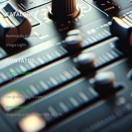
CATÁLOGO
Aúdio
Iluminação Industrial
Stage Light
CONTATOS
Contato Skypix:
(11) 3567-1289
E-mail do SAC:
sac@skypixlight.com.br
Atendimento:
Segunda a Sexta das 08h ás 17h.