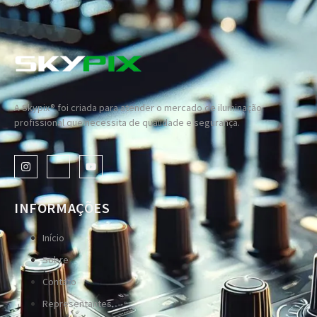
A Skypix® foi criada para atender o mercado de iluminação
profissional que necessita de qualidade e segurança.
INFORMAÇÕES
Início
Sobre
Contato
Representantes