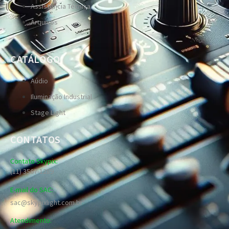
Assistência Técnica
Arquivos
CATÁLOGO
Aúdio
Iluminação Industrial
Stage Light
CONTATOS
Contato Skypix:
(11) 3567-1289
E-mail do SAC:
sac@skypixlight.com.br
Atendimento: